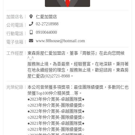
加盟店名︱
仁愛加盟店
02-27218988
公司電話︱
0910044000
行動電話︱
www.88house@hotmail.com
電子信箱︱
工作經歷︱
東森房屋仁愛加盟店．董事『周敏芬』在此向您問候
^_^
服務無止境，為善最樂，經驗豐富，在地深耕，秉持著
在地永續經營的理念，服務無止境，歡迎諮詢，東森房
屋仁愛店(02)2721-8988。
光榮紀錄︱
本公司曾榮獲多項獎項：最佳團隊績優獎，多數同仁也
榮獲Top100仲介精英獎…等。
●2023年仲介菁英-卓越團隊獎●
○2023年仲介菁英-團隊績優獎○
●2022年仲介菁英-卓越團隊獎●
○2022年仲介菁英-團隊績優獎○
●2021年仲介菁英-卓越團隊獎●
○2021年仲介菁英-團隊績優獎○