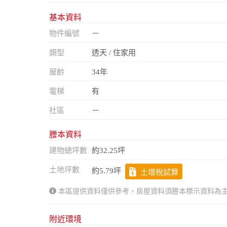
基本資料
物件編號
－
類型
透天 / 住家用
屋齡
34年
電梯
有
社區
－
謄本資料
建物總坪數
約32.25坪
土地坪數
約5.79坪
土增稅試算
本區提供資料僅供參考，房屋資料須謄本標示資料為
附近環境