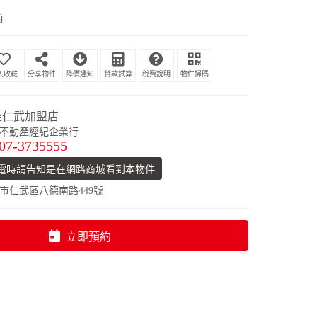
衛
分享物件
降價通知
貸款試算
稅費說明
物件掃碼
雄仁武加盟店
不動產經紀企業行
07-3735555
電時請告知是在網路商城看到本物件
市仁武區八德南路449號
立即預約