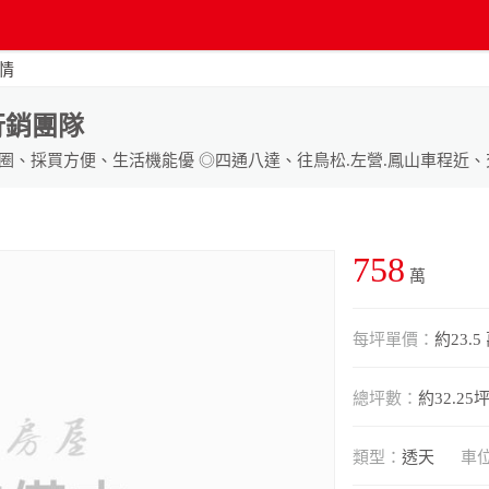
情
行銷團隊
758
萬
每坪單價：
約23.5
總坪數：
約32.25
類型：
透天
車