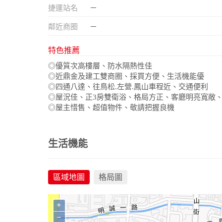
捷運站名
－
鄰近商圈
－
特色推薦
◎優質次高樓層、防水隔熱性佳
◎近鼎金及建工雙商圈、採買方便、生活機能優
◎四通八達、往鳥松.左營.鳳山車程近、交通便利
◎屋況佳、正3房雙衛浴、格局方正、客廳明亮寬敞
◎屋主惜售、超值物件、敬請把握良機
生活機能
區域地圖
格局圖
+
−