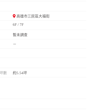
高雄市三民區大福街
6F / 7F
暫未調查
－
坪數
約5.54坪