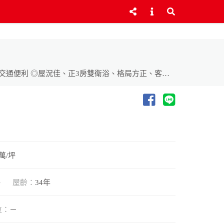
◎優質次高樓層、防水隔熱性佳 ◎近鼎金及建工雙商圈、採買方便、生活機能優 ◎四通八達、往鳥松.左營.鳳山車程近、交通便利 ◎屋況佳、正3房雙衛浴、格局方正、客廳明亮寬敞、室內動線佳 ◎屋主惜售、超值物件、敬請把握良機
 萬/坪
坪
屋齡：
34年
位：
－