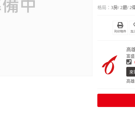
格局：
3房/ 2廳/ 2
列印物件
高
富盛
來
高雄