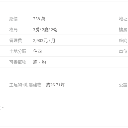
總價
758 萬
地址
格局
3房/ 2廳/ 2衛
樓層
管理費
2,903元 / 月
座向
土地分區
住四
車位
可養寵物
貓、狗
主建物+附屬建物
約26.71坪
公設
主。